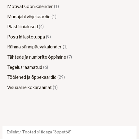
Motivatsioonikalender
1
Munajahi vihjekaardid
1
Plastiliinialused
4
Postrid lastetuppa
9
Rühma sünnipäevakalender
1
Tähtede ja numbrite õppimine
7
Tegelusraamatud
6
Töölehed ja õppekaardid
29
Visuaalne kokaraamat
1
Esileht
/ Tooted siltidega “õppetöö”