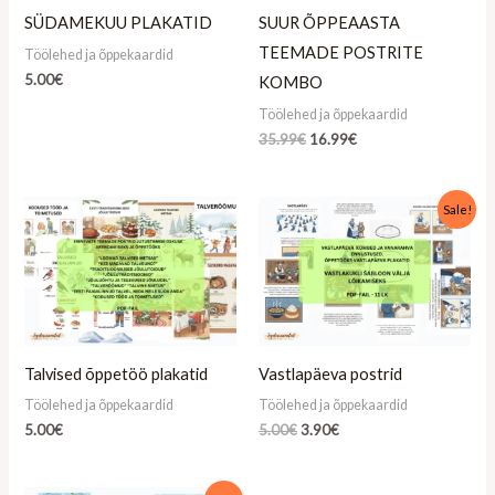
SÜDAMEKUU PLAKATID
SUUR ÕPPEAASTA
TEEMADE POSTRITE
Töölehed ja õppekaardid
5.00
€
KOMBO
Töölehed ja õppekaardid
35.99
€
16.99
€
Algne
Praegune
Sale!
hind
hind
oli:
on:
5.00€.
3.90€.
Talvised õppetöö plakatid
Vastlapäeva postrid
Töölehed ja õppekaardid
Töölehed ja õppekaardid
5.00
€
5.00
€
3.90
€