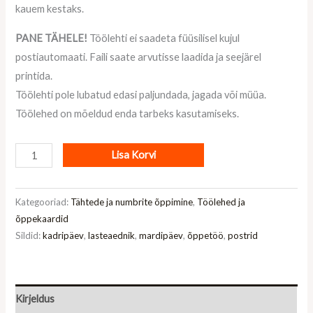
kauem kestaks.
PANE TÄHELE!
Töölehti ei saadeta füüsilisel kujul
postiautomaati. Faili saate arvutisse laadida ja seejärel
printida.
Töölehti pole lubatud edasi paljundada, jagada või müüa.
Töölehed on mõeldud enda tarbeks kasutamiseks.
Lisa Korvi
Kategooriad:
Tähtede ja numbrite õppimine
,
Töölehed ja
õppekaardid
Sildid:
kadripäev
,
lasteaednik
,
mardipäev
,
õppetöö
,
postrid
Kirjeldus