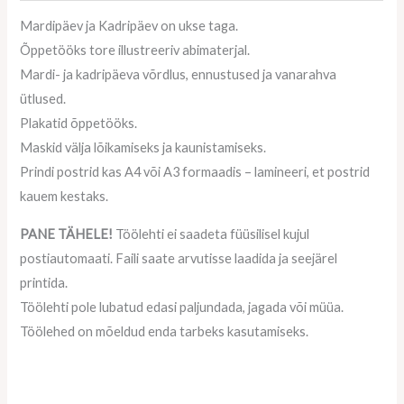
Mardipäev ja Kadripäev on ukse taga.
Õppetööks tore illustreeriv abimaterjal.
Mardi- ja kadripäeva võrdlus, ennustused ja vanarahva
ütlused.
Plakatid õppetööks.
Maskid välja lõikamiseks ja kaunistamiseks.
Prindi postrid kas A4 või A3 formaadis – lamineeri, et postrid
kauem kestaks.
PANE TÄHELE!
Töölehti ei saadeta füüsilisel kujul
postiautomaati. Faili saate arvutisse laadida ja seejärel
printida.
Töölehti pole lubatud edasi paljundada, jagada või müüa.
Töölehed on mõeldud enda tarbeks kasutamiseks.