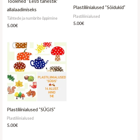
Töölehed “Eesti tähestik”
Plastiliinialused “Sõidukid”
allalaadimiseks
Plastiliinialused
Tähtede ja numbrite õppimine
5.00
€
5.00
€
Plastiliinialused “SÜGIS”
Plastiliinialused
5.00
€