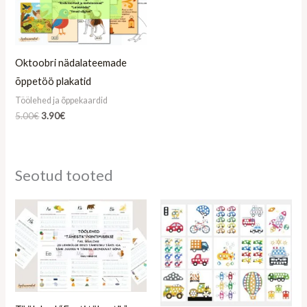
Oktoobri nädalateemade
õppetöö plakatid
Töölehed ja õppekaardid
5.00
€
3.90
€
Seotud tooted