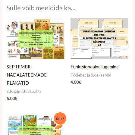
Sulle võib meeldida ka…
SEPTEMBRI
Funktsionaalne lugemine
NÄDALATEEMADE
Töölehed ja õppekaardid
4.00
€
PLAKATID
Ettevalmistus kooliks
5.00
€
Algne
Praegune
Sale!
hind
hind
oli:
on:
5.00€.
3.90€.