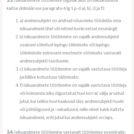
3.3.
Isikuandmete töötlemise õiguslik alus on isikuandmete
kaitse üldmääruse paragrahv 6 lg 1 p-d a), b), c) ja f):
a) andmesubjekt on andnud nõusoleku töödelda oma
isikuandmeid ühel või mitmel konkreetsel eesmärgil;
b) isikuandmete töötlemine on vajalik andmesubjekti
osalusel sõlmitud lepingu täitmiseks või lepingu
sõlmimisele eelnevate meetmete võtmiseks vastavalt
andmesubjekti taotlusele;
c) isikuandmete töötlemine on vajalik vastutava töötleja
juriidilise kohustuse täitmiseks;
f) isikuandmete töötlemine on vajalik vastutava töötleja
või kolmanda isiku õigustatud huvi korral, välja arvatud
juhul, kui sellise huvi kaaluvad üles andmesubjekti huvid
või põhiõigused ja -vabadused, mille nimel tuleb kaitsta
isikuandmeid, eriti juhul kui andmesubjekt on laps.
3.4.
Isikuandmete töötlemine vastavalt töötlemise eesmärgile: