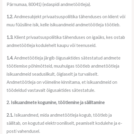
Pärnumaa, 80041) (edaspidi andmetöötleja).
1.2.
Andmesubjekt privaatsuspoliitika tähenduses on klient või
muu füüsiline isik, kelle isikuandmeid andmetöötleja töötleb.
1.3.
Klient privaatsuspoliitika tähenduses on igaüks, kes ostab
andmetöötleja kodulehelt kaupu või teenuseid.
1.4.
Andmetöötleja järgib õigusaktides sätestatud andmete
töötlemise põhimõtteid, muuhulgas töötleb andmetöötleja
isikuandmeid seaduslikult, õiglaselt ja turvaliselt.
Andmetöötleja on võimeline kinnitama, et isikuandmeid on
töödeldud vastavalt õigusaktides sätestatule.
2. Isikuandmete kogumine, töötlemine ja säilitamine
2.1.
Isikuandmed, mida andmetöötleja kogub, töötleb ja
säilitab, on kogutud elektrooniliselt, peamiselt kodulehe ja e-
posti vahendusel.