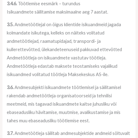
3.4.6.
Töötlemise eesmärk – turundus
Isikuandmete säilitamise maksimaalne aeg 7 aastat.
3.5.
Andmetöötlejal on õigus klientide isikuandmeid jagada
kolmandate isikutega, kelleks on näiteks volitatud
andmetöötlejad, raamatupidajad, transpordi- ja
kullerettevõtted, ülekandeteenuseid pakkuvad ettevõtted
Andmetöötleja on isikuandmete vastutav töötleja.
Andmetöötleja edastab maksete teostamiseks vajalikud
isikuandmed volitatud töötleja Maksekeskus AS-ile.
3.6.
Andmesubjekti isikuandmete töötlemisel ja säilitamisel
rakendab andmetöötleja organisatoorseid ja tehnilisi
meetmeid, mis tagavad isikuandmete kaitse juhusliku või
ebaseadusliku hävitamise, muutmise, avalikustamise ja mis
tahes muu ebaseadusliku töötlemise eest.
3.7.
Andmetöötleja säilitab andmesubjektide andmeid sõltuvalt