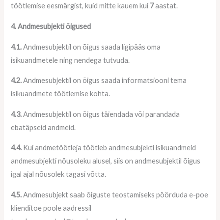
töötlemise eesmärgist, kuid mitte kauem kui
7
aastat.
4. Andmesubjekti õigused
4.1.
Andmesubjektil on õigus saada ligipääs oma
isikuandmetele ning nendega tutvuda.
4.2.
Andmesubjektil on õigus saada informatsiooni tema
isikuandmete töötlemise kohta.
4.3.
Andmesubjektil on õigus täiendada või parandada
ebatäpseid andmeid.
4.4.
Kui andmetöötleja töötleb andmesubjekti isikuandmeid
andmesubjekti nõusoleku alusel, siis on andmesubjektil õigus
igal ajal nõusolek tagasi võtta.
4.5.
Andmesubjekt saab õiguste teostamiseks pöörduda e-poe
klienditoe poole aadressil