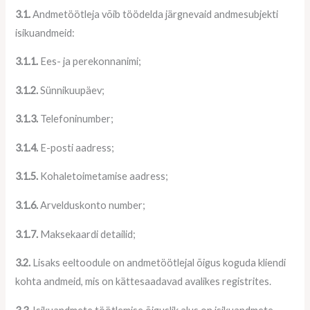
3.1.
Andmetöötleja võib töödelda järgnevaid andmesubjekti
isikuandmeid:
3.1.1.
Ees- ja perekonnanimi;
3.1.2.
Sünnikuupäev;
3.1.3.
Telefoninumber;
3.1.4.
E-posti aadress;
3.1.5.
Kohaletoimetamise aadress;
3.1.6.
Arvelduskonto number;
3.1.7.
Maksekaardi detailid;
3.2.
Lisaks eeltoodule on andmetöötlejal õigus koguda kliendi
kohta andmeid, mis on kättesaadavad avalikes registrites.