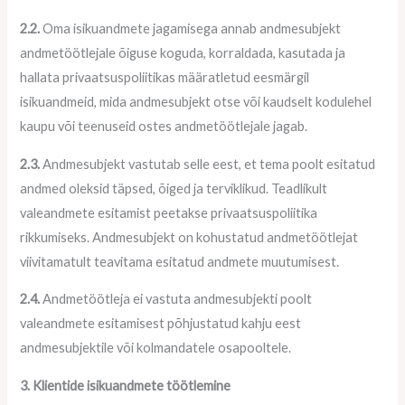
2.2.
Oma isikuandmete jagamisega annab andmesubjekt
andmetöötlejale õiguse koguda, korraldada, kasutada ja
hallata privaatsuspoliitikas määratletud eesmärgil
isikuandmeid, mida andmesubjekt otse või kaudselt kodulehel
kaupu või teenuseid ostes andmetöötlejale jagab.
2.3.
Andmesubjekt vastutab selle eest, et tema poolt esitatud
andmed oleksid täpsed, õiged ja terviklikud. Teadlikult
valeandmete esitamist peetakse privaatsuspoliitika
rikkumiseks. Andmesubjekt on kohustatud andmetöötlejat
viivitamatult teavitama esitatud andmete muutumisest.
2.4.
Andmetöötleja ei vastuta andmesubjekti poolt
valeandmete esitamisest põhjustatud kahju eest
andmesubjektile või kolmandatele osapooltele.
3. Klientide isikuandmete töötlemine