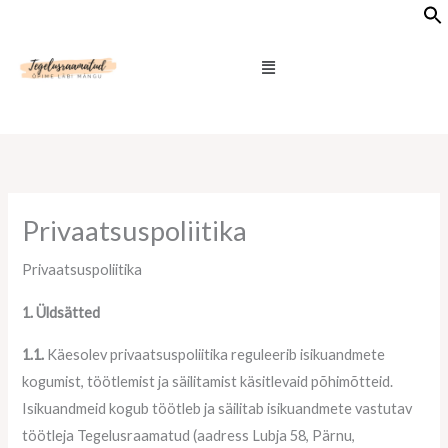
Skip
to
Menu
content
Privaatsuspoliitika
Privaatsuspoliitika
1. Üldsätted
1.1.
Käesolev privaatsuspoliitika reguleerib isikuandmete
kogumist, töötlemist ja säilitamist käsitlevaid põhimõtteid.
Isikuandmeid kogub töötleb ja säilitab isikuandmete vastutav
töötleja Tegelusraamatud (aadress Lubja 58, Pärnu,