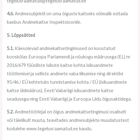
tegelusraamatud@tegelusraamatud.ee
4.6.
Andmesubjektil on oma õiguste kaitseks võimalik esitada
kaebus Andmekaitse Inspektsioonile.
5. Lõppsätted
5.1.
Käesolevad andmekaitsetingimused on koostatud
kooskõlas Euroopa Parlamendi ja nõukogu määrusega (EL) nr
2016/679 füüsiliste isikute kaitse kohta isikuandmete
töötlemisel ja selliste andmete vaba liikumise ning direktiivi
95/46 / EÜ kehtetuks tunnistamise kohta / EÜ (isikuandmete
kaitse üldmäärus), Eesti Vabariigi isikuandmete kaitse
seadusega ning Eesti Vabariigi ja Euroopa Liidu õigusaktidega.
5.2.
Andmetöötlejal on õigus andmekaitsetingimusi osaliselt
või täielikult muuta, teavitades andmesubjekte muudatustest
kodulehe www.tegelusraamatud.ee kaudu.