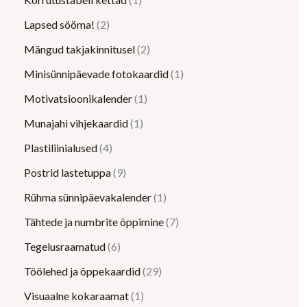
Lapsed sööma!
2
Mängud takjakinnitusel
2
Minisünnipäevade fotokaardid
1
Motivatsioonikalender
1
Munajahi vihjekaardid
1
Plastiliinialused
4
Postrid lastetuppa
9
Rühma sünnipäevakalender
1
Tähtede ja numbrite õppimine
7
Tegelusraamatud
6
Töölehed ja õppekaardid
29
Visuaalne kokaraamat
1