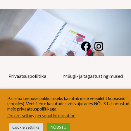
F
I
a
n
c
s
e
t
Privaatsuspoliitika
Müügi- ja tagastustingimused
b
a
o
g
© 2022 Tegelusraamatud Kõik õigused kaitstud
Parema teenuse pakkumiseks kasutab meie veebileht küpsiseid
o
r
(cookies). Veebilehte kasutades või vajutades NÕUSTU, nõustud
meie privaatsuspoliitikaga.
k
a
Do not sell my personal information
.
m
Cookie Settings
NÕUSTU