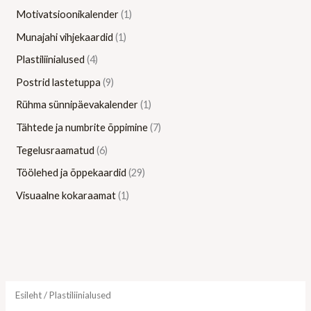
Motivatsioonikalender
1
Munajahi vihjekaardid
1
Plastiliinialused
4
Postrid lastetuppa
9
Rühma sünnipäevakalender
1
Tähtede ja numbrite õppimine
7
Tegelusraamatud
6
Töölehed ja õppekaardid
29
Visuaalne kokaraamat
1
Esileht
/ Plastiliinialused