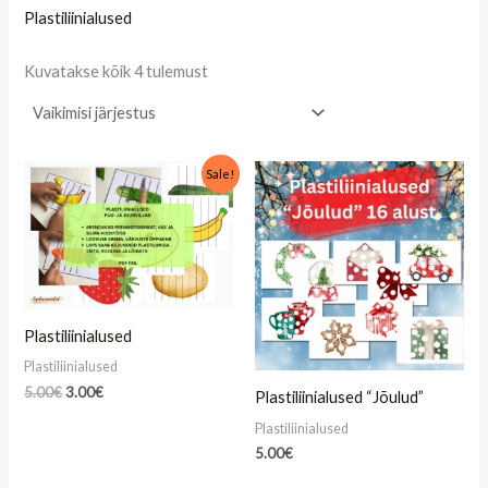
Plastiliinialused
Kuvatakse kõik 4 tulemust
Algne
Praegune
Sale!
hind
hind
oli:
on:
5.00€.
3.00€.
Plastiliinialused
Plastiliinialused
5.00
€
3.00
€
Plastiliinialused “Jõulud”
Plastiliinialused
5.00
€