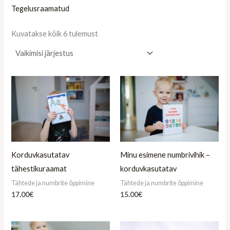
Tegelusraamatud
Kuvatakse kõik 6 tulemust
Korduvkasutatav
Minu esimene numbrivihik –
tähestikuraamat
korduvkasutatav
Tähtede ja numbrite õppimine
Tähtede ja numbrite õppimine
17.00
€
15.00
€