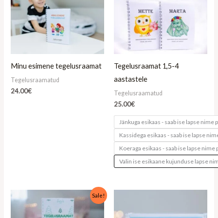
Minu esimene tegelusraamat
Tegelusraamat 1,5-4
aastastele
Tegelusraamatud
24.00
€
Tegelusraamatud
25.00
€
Jänkuga esikaas - saab ise lapse nime p
Kassidega esikaas - saab ise lapse nim
Koeraga esikaas - saab ise lapse nime 
Valin ise esikaane kujunduse lapse nim
Algne
Praegune
Sale!
hind
hind
oli:
on:
18.00€.
12.50€.