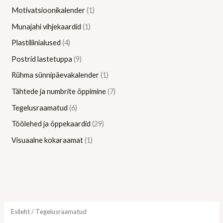
Motivatsioonikalender
1
Munajahi vihjekaardid
1
Plastiliinialused
4
Postrid lastetuppa
9
Rühma sünnipäevakalender
1
Tähtede ja numbrite õppimine
7
Tegelusraamatud
6
Töölehed ja õppekaardid
29
Visuaalne kokaraamat
1
Esileht
/ Tegelusraamatud