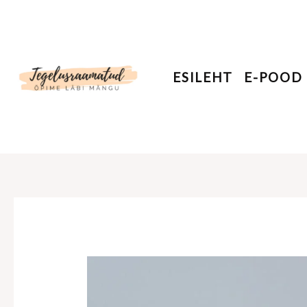
Skip
to
content
ESILEHT
E-POOD