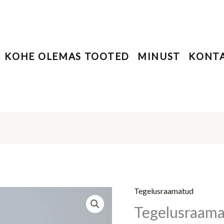
KOHE OLEMAS TOOTED
MINUST
KONT
Tegelusraamatud
Tegelusraamat
Tegelusraama
vanusele
4-