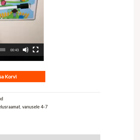
00:43
sa Korvi
ud
elusraamat
,
vanusele 4-7