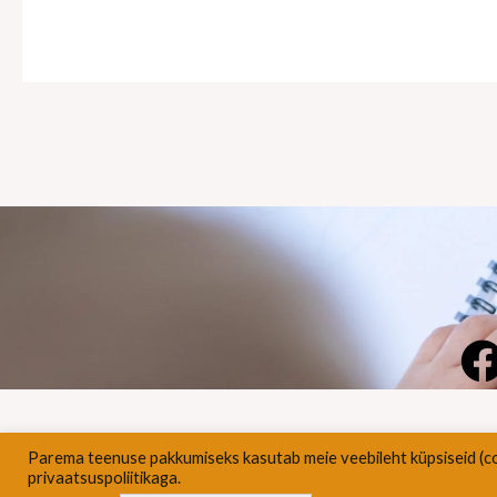
Parema teenuse pakkumiseks kasutab meie veebileht küpsiseid (c
Pri
privaatsuspoliitikaga.