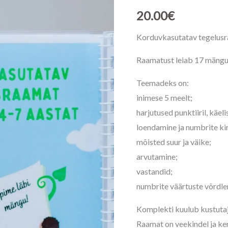
20.00
€
7
kogus
Korduvkasutatav tegelusr
Raamatust leiab 17 mänguli
Teemadeks on:
inimese 5 meelt;
harjutused punktiiril, käe
loendamine ja numbrite ki
mõisted suur ja väike;
arvutamine;
vastandid;
numbrite väärtuste võrdle
Komplekti kuulub kustuta
Raamat on veekindel ja ke