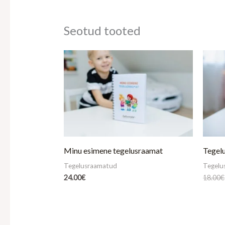
Seotud tooted
Minu esimene tegelusraamat
Tegel
Tegelusraamatud
Tegelu
24.00
€
18.00
€