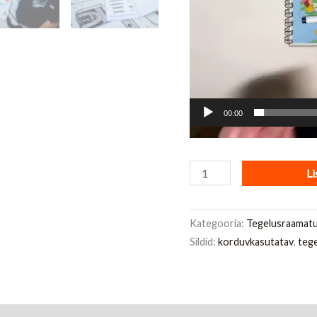
00:00
Li
Kategooria:
Tegelusraamat
Sildid:
korduvkasutatav
,
teg