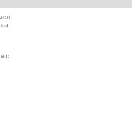
astat!
tust.
seks;