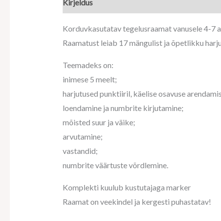
Kirjeldus
Korduvkasutatav tegelusraamat vanusele 4-7 a
Raamatust leiab 17 mängulist ja õpetlikku harju
Teemadeks on:
inimese 5 meelt;
harjutused punktiiril, käelise osavuse arendami
loendamine ja numbrite kirjutamine;
mõisted suur ja väike;
arvutamine;
vastandid;
numbrite väärtuste võrdlemine.
Komplekti kuulub kustutajaga marker
Raamat on veekindel ja kergesti puhastatav!