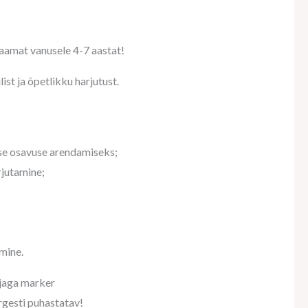
aamat vanusele 4-7 aastat!
st ja õpetlikku harjutust.
lise osavuse arendamiseks;
rjutamine;
mine.
jaga marker
rgesti puhastatav!