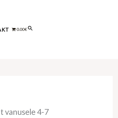
AKT
0.00€
t vanusele 4-7