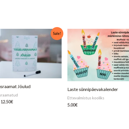
Algne
Praegune
Sale!
hind
hind
oli:
on:
18.00€.
12.50€.
usraamat Jõulud
Laste sünnipäevakalender
sraamatud
Ettevalmistus kooliks
12.50
€
5.00
€