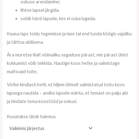
oskuse arendamine;
lihtne lapsel järgida.
sobib hästi lapsele, kes ei oska lugeda.
Kaasa laps toidu tegemisse ja lase tal end tunda köögis vajaliku
ja tähtsa abilisena.
Ära muretse liialt võimaliku segaduse pärast, mis pärast ühist
kokkamist võib tekkida. Nautige koos hetke ja valmistage
maitsvaid toite.
Võtke kindlasti hetk, et hiljem ühiselt valmistatud toitu koos
lapsega nautida – andke lapsele märku, et temast on palju abi
ja hindate tema koostööd ja oskusi.
Kuvatakse üksik tulemus