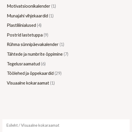
Motivatsioonikalender
1
Munajahi vihjekaardid
1
Plastiliinialused
4
Postrid lastetuppa
9
Rühma sünnipäevakalender
1
Tähtede ja numbrite õppimine
7
Tegelusraamatud
6
Töölehed ja õppekaardid
29
Visuaalne kokaraamat
1
Esileht
/ Visuaalne kokaraamat