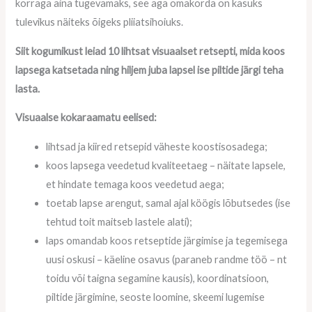
korraga aina tugevamaks, see aga omakorda on kasuks
tulevikus näiteks õigeks pliiatsihoiuks.
Siit
kogumikust leiad 10 lihtsat visuaalset
retsepti, mida koos
lapsega katsetada ning hiljem juba lapsel ise piltide järgi teha
lasta.
Visuaalse kokaraamatu eelised:
lihtsad ja kiired retsepid väheste koostisosadega;
koos lapsega veedetud kvaliteetaeg – näitate lapsele,
et hindate temaga koos veedetud aega;
toetab lapse arengut, samal ajal köögis lõbutsedes (ise
tehtud toit maitseb lastele alati);
laps omandab koos retseptide järgimise ja tegemisega
uusi oskusi – käeline osavus (paraneb randme töö –
nt
toidu või taigna segamine kausis), koordinatsioon,
piltide järgimine, seoste loomine, skeemi lugemise