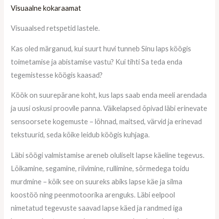
Visuaalne kokaraamat
Visuaalsed retspetid lastele.
Kas oled märganud, kui suurt huvi tunneb Sinu laps köögis
toimetamise ja abistamise vastu? Kui tihti Sa teda enda
tegemistesse köögis kaasad?
Köök on suurepärane koht, kus laps saab enda meeli arendada
ja uusi oskusi proovile panna. Väikelapsed õpivad läbi erinevate
sensoorsete kogemuste – lõhnad, maitsed, värvid ja erinevad
tekstuurid, seda kõike leidub köögis kuhjaga.
Läbi söögi valmistamise areneb oluliselt lapse käeline tegevus.
Lõikamine, segamine, riivimine, rullimine, sõrmedega toidu
murdmine – kõik see on suureks abiks lapse käe ja silma
koostöö ning peenmotoorika arenguks. Läbi eelpool
nimetatud tegevuste saavad lapse käed ja randmed iga