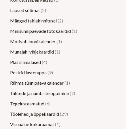
Lapsed sööma!
2
Mängud takjakinnitusel
2
Minisünnipäevade fotokaardid
1
Motivatsioonikalender
1
Munajahi vihjekaardid
1
Plastiliinialused
4
Postrid lastetuppa
9
Rühma sünnipäevakalender
1
Tähtede ja numbrite õppimine
7
Tegelusraamatud
6
Töölehed ja õppekaardid
29
Visuaalne kokaraamat
1