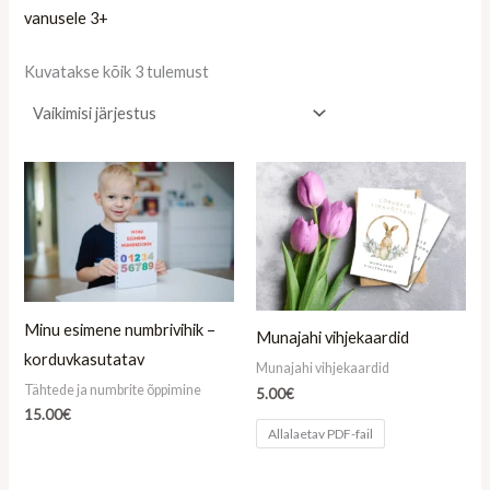
vanusele 3+
Kuvatakse kõik 3 tulemust
Minu esimene numbrivihik –
Munajahi vihjekaardid
korduvkasutatav
Munajahi vihjekaardid
Tähtede ja numbrite õppimine
5.00
€
15.00
€
Allalaetav PDF-fail