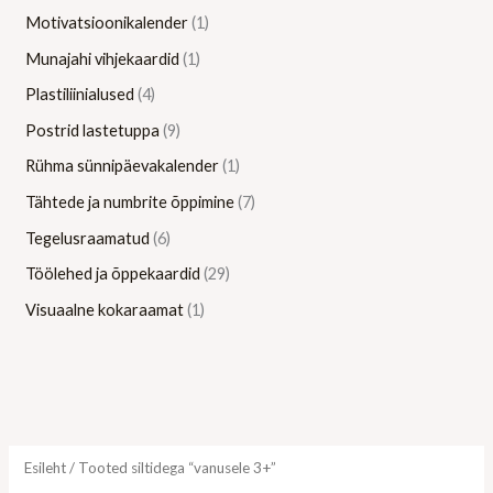
Motivatsioonikalender
1
Munajahi vihjekaardid
1
Plastiliinialused
4
Postrid lastetuppa
9
Rühma sünnipäevakalender
1
Tähtede ja numbrite õppimine
7
Tegelusraamatud
6
Töölehed ja õppekaardid
29
Visuaalne kokaraamat
1
Esileht
/ Tooted siltidega “vanusele 3+”