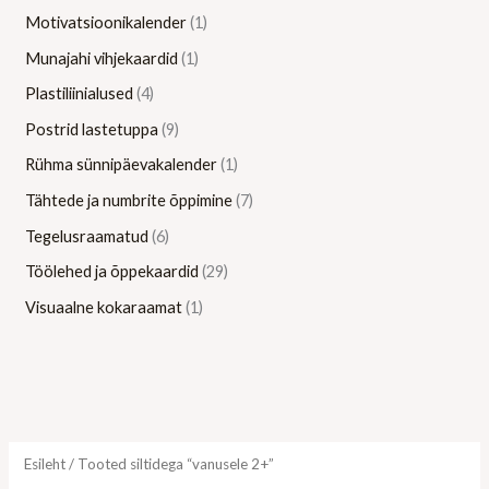
Motivatsioonikalender
1
Munajahi vihjekaardid
1
Plastiliinialused
4
Postrid lastetuppa
9
Rühma sünnipäevakalender
1
Tähtede ja numbrite õppimine
7
Tegelusraamatud
6
Töölehed ja õppekaardid
29
Visuaalne kokaraamat
1
Esileht
/ Tooted siltidega “vanusele 2+”