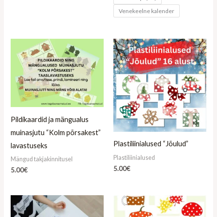
Venekeelne kalender
Pildikaardid ja mängualus
muinasjutu “Kolm põrsakest”
Plastiliinialused “Jõulud”
lavastuseks
Plastiliinialused
Mängud takjakinnitusel
5.00
€
5.00
€