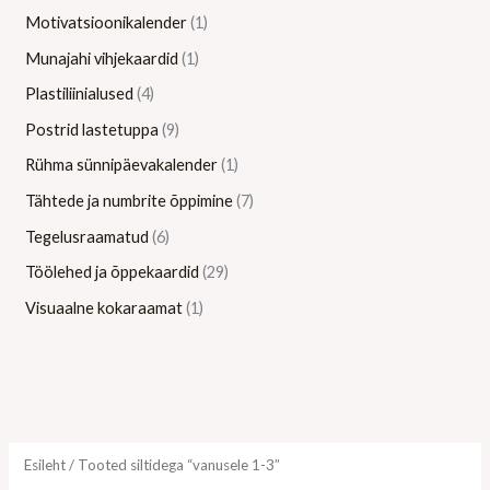
Motivatsioonikalender
1
Munajahi vihjekaardid
1
Plastiliinialused
4
Postrid lastetuppa
9
Rühma sünnipäevakalender
1
Tähtede ja numbrite õppimine
7
Tegelusraamatud
6
Töölehed ja õppekaardid
29
Visuaalne kokaraamat
1
Esileht
/ Tooted siltidega “vanusele 1-3”