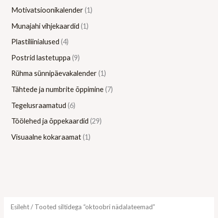
Motivatsioonikalender
1
Munajahi vihjekaardid
1
Plastiliinialused
4
Postrid lastetuppa
9
Rühma sünnipäevakalender
1
Tähtede ja numbrite õppimine
7
Tegelusraamatud
6
Töölehed ja õppekaardid
29
Visuaalne kokaraamat
1
Esileht
/ Tooted siltidega “oktoobri nädalateemad”