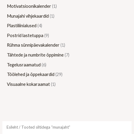
Motivatsioonikalender
1
Munajahi vihjekaardid
1
Plastiliinialused
4
Postrid lastetuppa
9
Rühma sünnipäevakalender
1
Tähtede ja numbrite õppimine
7
Tegelusraamatud
6
Töölehed ja õppekaardid
29
Visuaalne kokaraamat
1
Esileht
/ Tooted siltidega “munajaht”