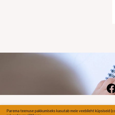
Parema teenuse pakkumiseks kasutab meie veebileht küpsiseid (c
Pri