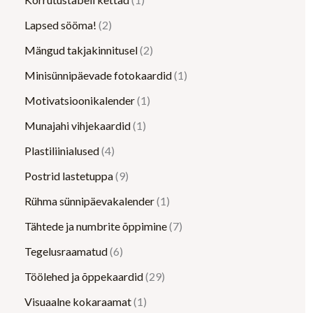
Lapsed sööma!
2
Mängud takjakinnitusel
2
Minisünnipäevade fotokaardid
1
Motivatsioonikalender
1
Munajahi vihjekaardid
1
Plastiliinialused
4
Postrid lastetuppa
9
Rühma sünnipäevakalender
1
Tähtede ja numbrite õppimine
7
Tegelusraamatud
6
Töölehed ja õppekaardid
29
Visuaalne kokaraamat
1