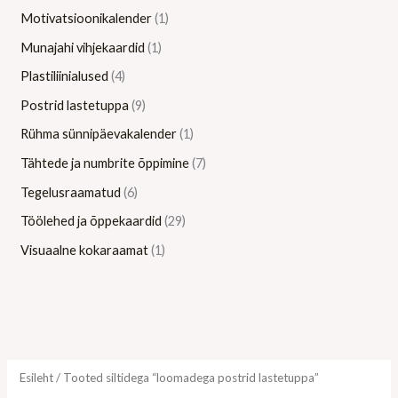
Motivatsioonikalender
1
Munajahi vihjekaardid
1
Plastiliinialused
4
Postrid lastetuppa
9
Rühma sünnipäevakalender
1
Tähtede ja numbrite õppimine
7
Tegelusraamatud
6
Töölehed ja õppekaardid
29
Visuaalne kokaraamat
1
Esileht
/ Tooted siltidega “loomadega postrid lastetuppa”