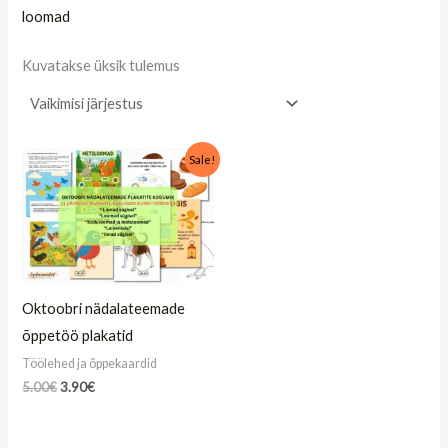
loomad
Kuvatakse üksik tulemus
Algne
Praegune
Sale!
hind
hind
oli:
on:
5.00€.
3.90€.
Oktoobri nädalateemade
õppetöö plakatid
Töölehed ja õppekaardid
5.00
€
3.90
€