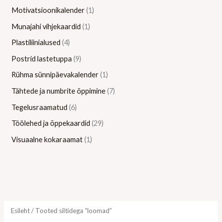
Motivatsioonikalender
1
Munajahi vihjekaardid
1
Plastiliinialused
4
Postrid lastetuppa
9
Rühma sünnipäevakalender
1
Tähtede ja numbrite õppimine
7
Tegelusraamatud
6
Töölehed ja õppekaardid
29
Visuaalne kokaraamat
1
Esileht
/ Tooted siltidega “loomad”