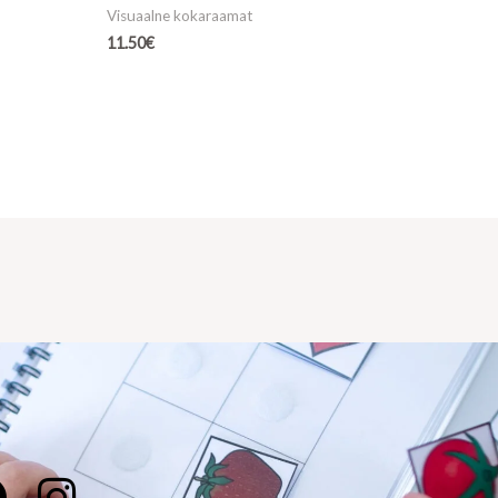
Visuaalne kokaraamat
11.50
€
F
I