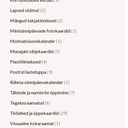
Lapsed sööma!
2
Mängud takjakinnitusel
2
Minisünnipäevade fotokaardid
1
Motivatsioonikalender
1
Munajahi vihjekaardid
1
Plastiliinialused
4
Postrid lastetuppa
9
Rühma sünnipäevakalender
1
Tähtede ja numbrite õppimine
7
Tegelusraamatud
6
Töölehed ja õppekaardid
29
Visuaalne kokaraamat
1