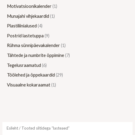
Motivatsioonikalender
1
Munajahi vihjekaardid
1
Plastiliinialused
4
Postrid lastetuppa
9
Rühma sünnipäevakalender
1
Tähtede ja numbrite õppimine
7
Tegelusraamatud
6
Töölehed ja õppekaardid
29
Visuaalne kokaraamat
1
Esileht
/ Tooted siltidega “lasteaed”