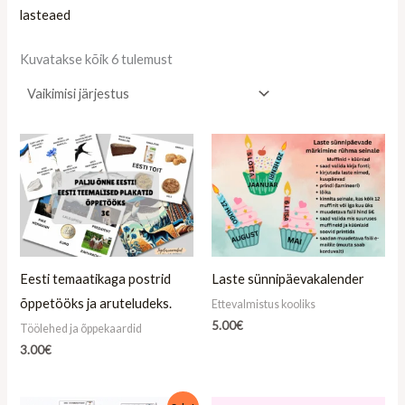
lasteaed
Kuvatakse kõik 6 tulemust
Eesti temaatikaga postrid
Laste sünnipäevakalender
õppetööks ja aruteludeks.
Ettevalmistus kooliks
5.00
€
Töölehed ja õppekaardid
3.00
€
Algne
Praegune