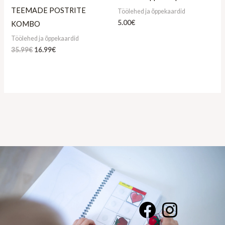
TEEMADE POSTRITE
Töölehed ja õppekaardid
5.00
€
KOMBO
Töölehed ja õppekaardid
35.99
€
16.99
€
F
I
a
n