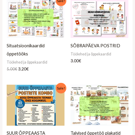
Sale!
hind
hind
oli:
on:
5.00€.
3.20€.
Situatsioonikaardid
SÕBRAPÄEVA POSTRID
õppetööks
Töölehed ja õppekaardid
3.00
€
Töölehed ja õppekaardid
5.00
€
3.20
€
Algne
Praegune
Sale!
hind
hind
oli:
on:
35.99€.
16.99€.
SUUR ÕPPEAASTA
Talvised õppetöö plakatid