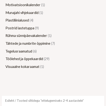
Motivatsioonikalender
1
Munajahi vihjekaardid
1
Plastiliinialused
4
Postrid lastetuppa
9
Rühma sünnipäevakalender
1
Tähtede ja numbrite õppimine
7
Tegelusraamatud
6
Töölehed ja õppekaardid
29
Visuaalne kokaraamat
1
Esileht
/ Tooted siltidega “ettelugemiseks 2-4 aastastele”