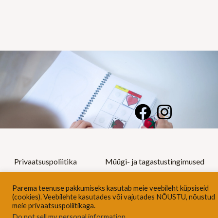
F
I
a
n
c
s
e
t
Privaatsuspoliitika
Müügi- ja tagastustingimused
b
a
o
g
Parema teenuse pakkumiseks kasutab meie veebileht küpsiseid
(cookies). Veebilehte kasutades või vajutades NÕUSTU, nõustud
© 2022 Tegelusraamatud Kõik õigused kaitstud
o
r
meie privaatsuspoliitikaga.
Do not sell my personal information
.