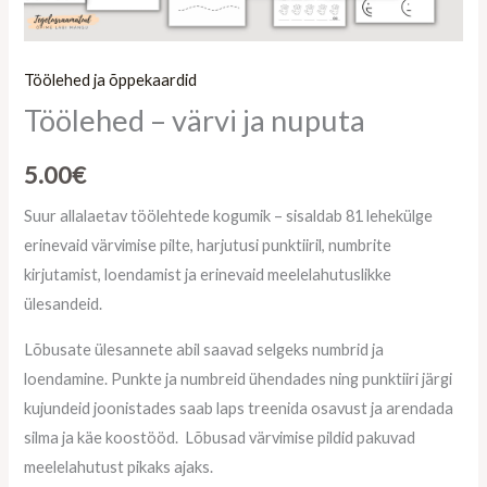
Töölehed ja õppekaardid
Töölehed – värvi ja nuputa
5.00
€
Suur allalaetav töölehtede kogumik – sisaldab 81 lehekülge
erinevaid värvimise pilte, harjutusi punktiiril, numbrite
kirjutamist, loendamist ja erinevaid meelelahutuslikke
ülesandeid.
Lõbusate ülesannete abil saavad selgeks numbrid ja
loendamine. Punkte ja numbreid ühendades ning punktiiri järgi
kujundeid joonistades saab laps treenida osavust ja arendada
silma ja käe koostööd. Lõbusad värvimise pildid pakuvad
meelelahutust pikaks ajaks.