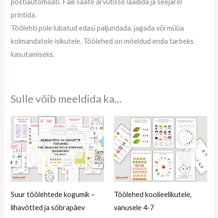
postiautomaati. Faili saate arvutisse laadida ja seejärel
printida.
Töölehti pole lubatud edasi paljundada, jagada või müüa
kolmandatele isikutele. Töölehed on mõeldud enda tarbeks
kasutamiseks.
Sulle võib meeldida ka…
Suur töölehtede kogumik –
Töölehed koolieelikutele,
lihavõtted ja sõbrapäev
vanusele 4-7