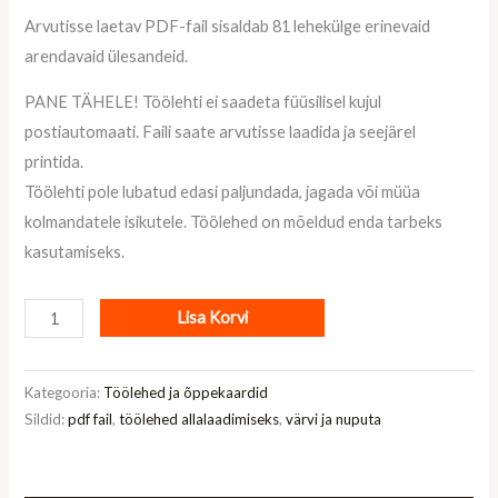
Arvutisse laetav PDF-fail sisaldab 81 lehekülge erinevaid
arendavaid ülesandeid.
PANE TÄHELE! Töölehti ei saadeta füüsilisel kujul
postiautomaati. Faili saate arvutisse laadida ja seejärel
printida.
Töölehti pole lubatud edasi paljundada, jagada või müüa
kolmandatele isikutele. Töölehed on mõeldud enda tarbeks
kasutamiseks.
Lisa Korvi
Kategooria:
Töölehed ja õppekaardid
Sildid:
pdf fail
,
töölehed allalaadimiseks
,
värvi ja nuputa