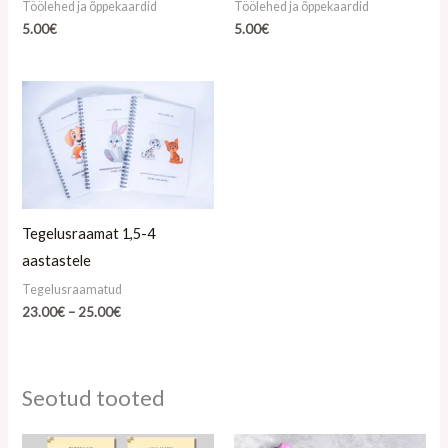
Töölehed ja õppekaardid
Töölehed ja õppekaardid
5.00
€
5.00
€
Hinnavahemik:
23.00€
kuni
25.00€
Tegelusraamat 1,5-4
aastastele
Tegelusraamatud
23.00
€
–
25.00
€
Seotud tooted