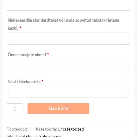
Kinkekaardile standardtekst või enda soovitud tekst (kirjutage
kasti).
*
Õnnesoovijate nimed
*
Nimi kinkekaardile
*
Lisa Korvi
Tootekood:
-
Kategooria:
Uncategorized
Sildid:
kinkekaart
,
kohe olemas