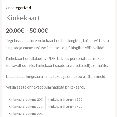
Uncategorized
Kinkekaart
20.00
€
–
50.00
€
Tegelusraamatute kinkekaart on hea kingitus, kui soovid lasta
kingisaaja emme-issil ise just “see õige” kingitus välja valida!
Kinkekaart on allalaetav PDF-fail, mis personaliseeritakse
vastavalt soovile. Kinkekaart saadetakse teile tellija e-mailile.
Lisada saab kingisaaja nime, teksti ja õnnesoovija(te) nime(d)!
Valida saate erinevate summadega kinkekaardi.
Kinkekaardi summa 20€
Kinkekaardi summa 30€
Kinkekaardi summa 35€
Kinkekaardi summa 40€
Kinkekaardi summa 50€