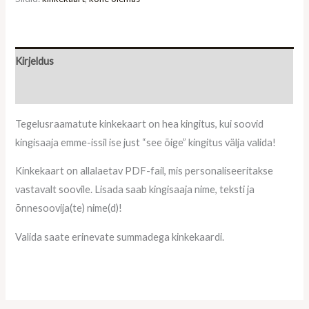
Kirjeldus
Lisainfo
Tegelusraamatute kinkekaart on hea kingitus, kui soovid
kingisaaja emme-issil ise just “see õige” kingitus välja valida!
Kinkekaart on allalaetav PDF-fail, mis personaliseeritakse
vastavalt soovile. Lisada saab kingisaaja nime, teksti ja
õnnesoovija(te) nime(d)!
Valida saate erinevate summadega kinkekaardi.