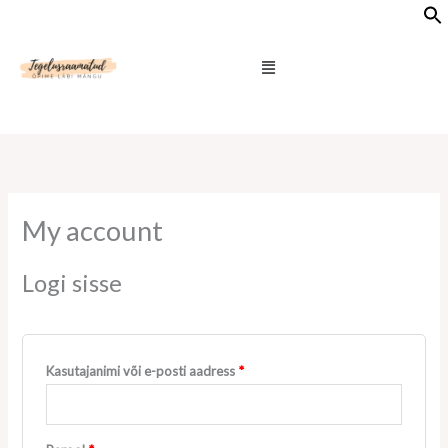
Skip
Nõutud
Nõutud
Nõutud
to
Menu
content
My account
Logi sisse
Kasutajanimi või e-posti aadress
*