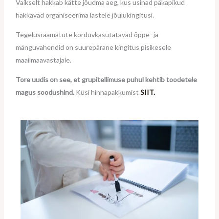
Vaikselt hakkab kätte jõudma aeg, kus usinad päkapikud
hakkavad organiseerima lastele jõulukingitusi.
Tegelusraamatute korduvkasutatavad õppe- ja
mänguvahendid on suurepärane kingitus pisikesele
maailmaavastajale.
Tore uudis on see, et grupitellimuse puhul kehtib toodetele
magus soodushind.
Küsi hinnapakkumist
SIIT.