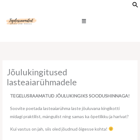
Skip
to
Menu
content
Jõulukingitused
lasteaiarühmadele
TEGELUSRAAMATUD JÕULUKINGIKS SOODUSHINNAGA!
Soovite poetada lasteaiarühma laste jõuluvana kingikotti
midagi praktilist, mängulist ning samas ka õpetlikku ja harivat?
Kui vastus on jah, siis oled jõudnud õigesse kohta!